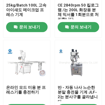
25kg/Batch 100L 고속
CE 2840rpm 50 킬로그
아이섀도 메이크업 프
램 /는 200L 화장용 분
우리 에 관한 것
레스 기계
체 믹서를 1회분으로 처
리합니다
문의 보내기
문의 보내기
공장 투어
품질 관리
저희와 연락
뉴스
온라인 모드 미용 분 프
반 - 자동 나사 느슨한
사건
레스기를 충전하기
분말 충전물 기계 JLF-
2는 분사구를 골라냅니
다
블로그