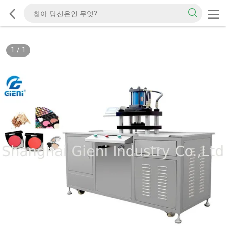
1
/
1