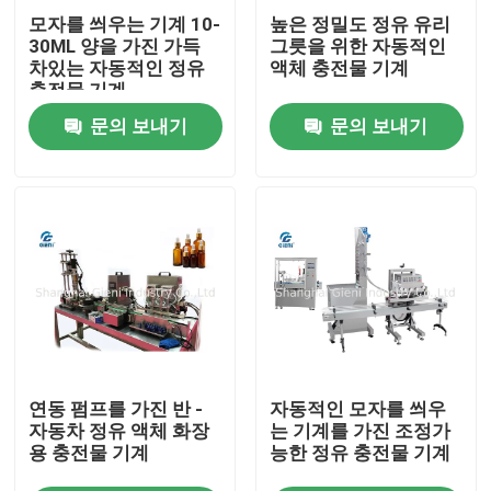
모자를 씌우는 기계 10-
높은 정밀도 정유 유리
30ML 양을 가진 가득
그릇을 위한 자동적인
우리 에 관한 것
차있는 자동적인 정유
액체 충전물 기계
충전물 기계
문의 보내기
문의 보내기
공장 투어
품질 관리
저희와 연락
뉴스
연동 펌프를 가진 반 -
자동적인 모자를 씌우
사건
자동차 정유 액체 화장
는 기계를 가진 조정가
용 충전물 기계
능한 정유 충전물 기계
블로그