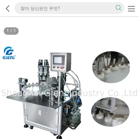
1
/
1