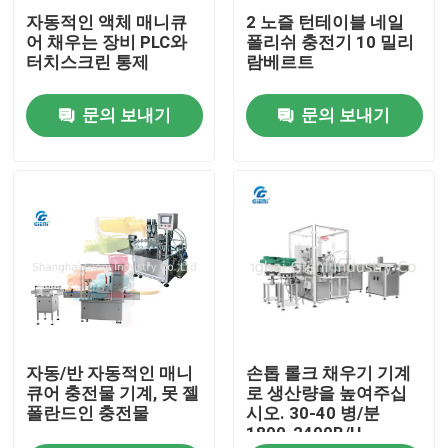
자동적인 액체 매니큐
2 노즐 턴테이블 네일
어 채우는 장비 PLC와
폴리쉬 충전기 10 밀리
우리 에 관한 것
터치스크린 통제
람베르트
문의 보내기
문의 보내기
공장 투어
품질 관리
저희와 연락
뉴스
자동/반 자동적인 매니
손톱 롤크 채우기 기계
사건
큐어 충전물 기계, 못 젤
로 생산량을 높여주십
폴란드인 충전물
시오. 30-40 병/분
1800-2400B/H
블로그