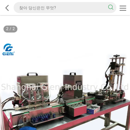
2
/
2