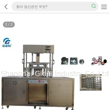
2
/
2