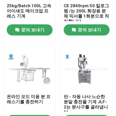
25kg/Batch 100L 고속
CE 2840rpm 50 킬로그
아이섀도 메이크업 프
램 /는 200L 화장용 분
우리 에 관한 것
레스 기계
체 믹서를 1회분으로 처
리합니다
문의 보내기
문의 보내기
공장 투어
품질 관리
저희와 연락
뉴스
온라인 모드 미용 분 프
반 - 자동 나사 느슨한
사건
레스기를 충전하기
분말 충전물 기계 JLF-
2는 분사구를 골라냅니
다
블로그