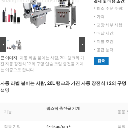
결제 및 배송 조건:
최소 주문 수량:
가격:
포장 세부 사항:
배달 시간:
지불 조건:
공급 능력:
큰 이미지 :
자동 라벨 붙이는 사람, 20L 탱크와 가
접촉
진 자동 장전식 12의 구멍 입술 크림 충전물 기계
는 이중으로 합니다
자동 라벨 붙이는 사람, 20L 탱크와 가진 자동 장전식 12의 
설명
립스틱 충전물 기계
기능:
응용 
작동 기압:
4~6kgs/cm ²
품질: