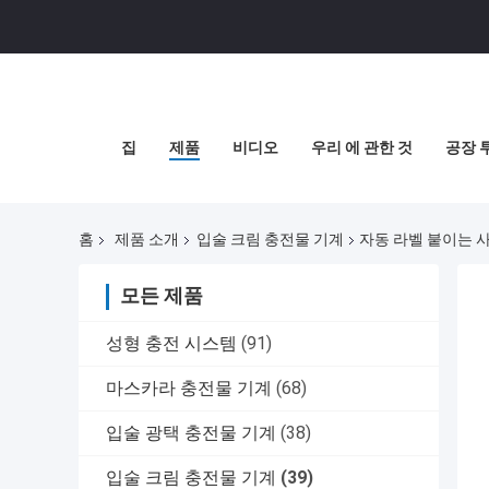
집
제품
비디오
우리 에 관한 것
공장 
홈
제품 소개
입술 크림 충전물 기계
자동 라벨 붙이는 사
모든 제품
성형 충전 시스템
(91)
마스카라 충전물 기계
(68)
입술 광택 충전물 기계
(38)
입술 크림 충전물 기계
(39)