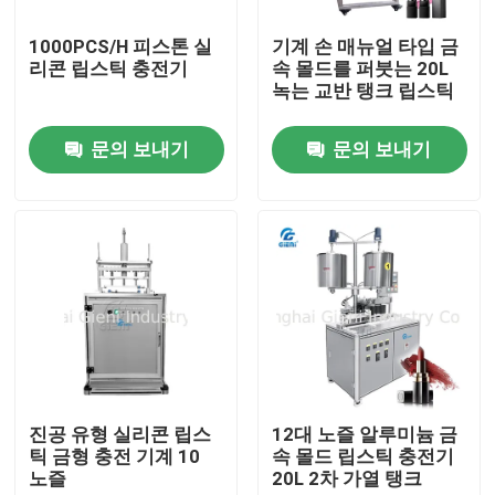
1000PCS/H 피스톤 실
기계 손 매뉴얼 타입 금
우리 에 관한 것
리콘 립스틱 충전기
속 몰드를 퍼붓는 20L
녹는 교반 탱크 립스틱
공장 투어
문의 보내기
문의 보내기
품질 관리
저희와 연락
뉴스
사건
진공 유형 실리콘 립스
12대 노즐 알루미늄 금
틱 금형 충전 기계 10
속 몰드 립스틱 충전기
노즐
20L 2차 가열 탱크
블로그