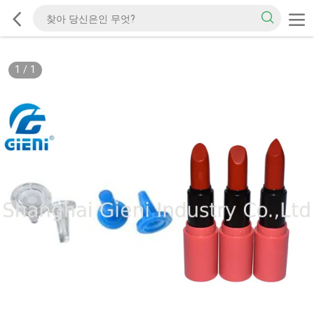
1
/
1