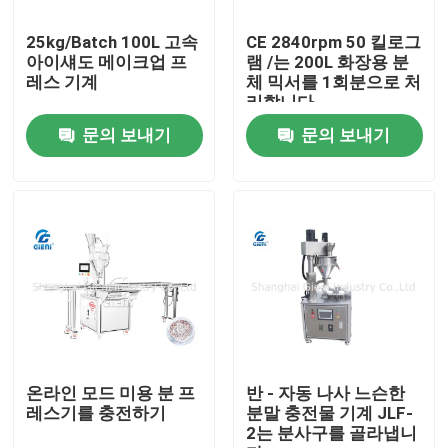
25kg/Batch 100L 고속
CE 2840rpm 50 킬로그
우리 에 관한 것
아이섀도 메이크업 프
램 /는 200L 화장용 분
레스 기계
체 믹서를 1회분으로 처
리합니다
공장 투어
문의 보내기
문의 보내기
품질 관리
저희와 연락
뉴스
사건
온라인 모드 미용 분 프
반 - 자동 나사 느슨한
레스기를 충전하기
분말 충전물 기계 JLF-
2는 분사구를 골라냅니
블로그