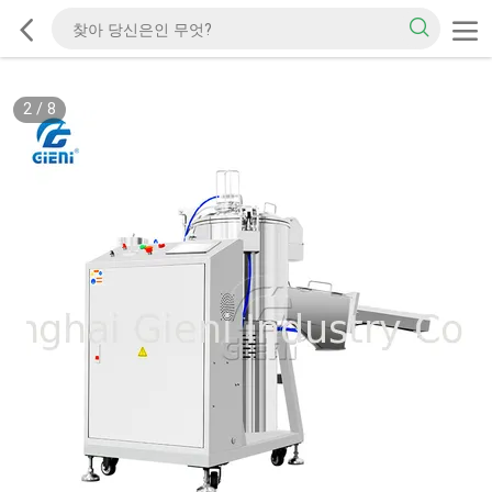
2
/
8