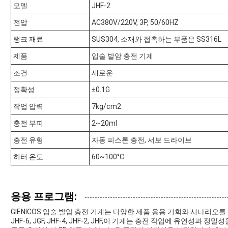
모델
JHF-2
전압
AC380V/220V, 3P, 50/60HZ
탱크 재료
SUS304, 소재와 접촉하는 부품은 SS316L
제품
입술 발암 충전 기계
조건
새로운
정확성
±0.1G
작업 압력
7kg/cm2
충전 부피
2~20ml
충전 유형
자동 피스톤 충전, 서보 드라이브
히터 온도
60~100°C
응용 프로그램:
GIENICOS 입술 발암 충전 기계는 다양한 제품 응용 기회와 시나리
JHF-6, JGF, JHF-4, JHF-2, JHF,이 기계는 충전 작업에 유연성과 정