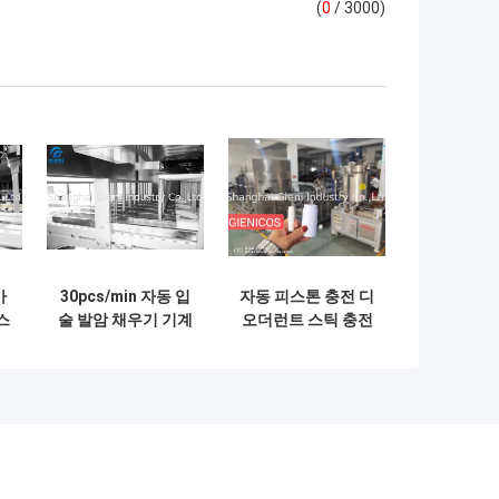
(
0
/ 3000)
가
30pcs/min 자동 입
자동 피스톤 충전 디
스
술 발암 채우기 기계
오더런트 스틱 충전
암
자동으로 녹기 탱크
기계 대용량 전송 자
고
에서 전송 기계 전력
동 전송
6.5KW