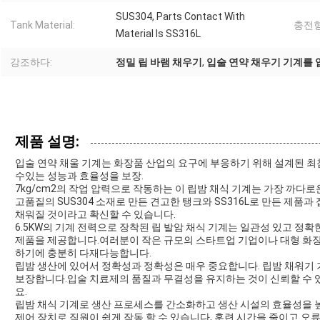
SUS304, Parts Contact With
Tank Material:
충전형
Material Is SS316L
강조하다:
정밀 립 바램 채우기
,
입술 연약 채우기 기계를
제품 설명:
입술 연약 채울 기계는 화장품 산업의 요구에 부응하기 위해 설계된 최
수있는 성능과 효율성을 보장.
7kg/cm2의 작업 압력으로 작동하는 이 립밤 채식 기계는 가장 까다
고품질의 SUS304 소재로 만든 견고한 탱크와 SS316L로 만든 제
채워질 것이라고 확신할 수 있습니다.
6.5KW의 기계 전력으로 장착된 립 발암 채식 기계는 일관성 있고 정
제품을 제공합니다.여러분이 작은 규모의 스타트업 기업이나 대형 화장품
하기에 충분히 다재다능합니다.
립밤 생산에 있어서 정확성과 정확성은 매우 중요합니다. 립밤 채워기 
보장합니다.입술 치료제의 품질과 무결성을 유지하는 것이 신뢰할 수 있
요.
립밤 채식 기계로 생산 프로세스를 간소화하고 생산 시설의 효율성을 
제어 장치로 직원이 쉽게 작동 할 수 있습니다, 훈련 시간을 줄이고 오