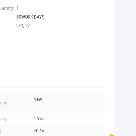
antity:
1
60WORK DAYS
L/C, T/T
New
tion:
nty:
1 Year
:
±0.1g