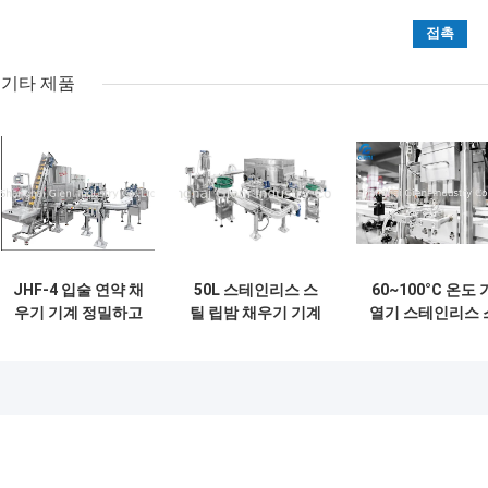
기타 제품
JHF-4 입술 연약 채
50L 스테인리스 스
60~100°C 온도 
우기 기계 정밀하고
틸 립밤 채우기 기계
열기 스테인리스 
일관성 있는 채우기
빠르고 정확한 생산
틸 소재로 입술 발
위해 세르보 구동
을 위해
제를 채우는 기계 
정도 ±0.1G