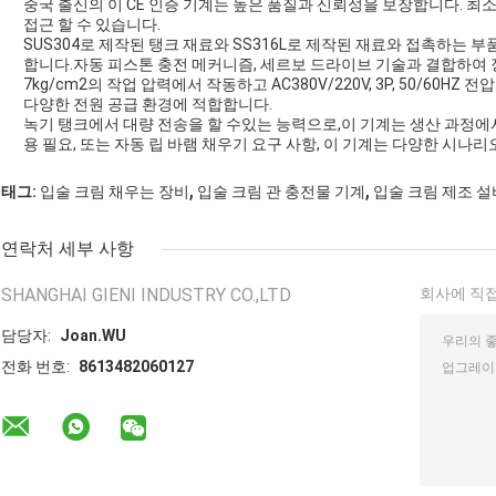
중국 출신의 이 CE 인증 기계는 높은 품질과 신뢰성을 보장합니다. 최
접근 할 수 있습니다.
SUS304로 제작된 탱크 재료와 SS316L로 제작된 재료와 접촉하는 
합니다.자동 피스톤 충전 메커니즘, 세르보 드라이브 기술과 결합하여
7kg/cm2의 작업 압력에서 작동하고 AC380V/220V, 3P, 50/60HZ
다양한 전원 공급 환경에 적합합니다.
녹기 탱크에서 대량 전송을 할 수있는 능력으로,이 기계는 생산 과정
용 필요, 또는 자동 립 바램 채우기 요구 사항, 이 기계는 다양한 시나
,
,
태그:
입술 크림 채우는 장비
입술 크림 관 충전물 기계
입술 크림 제조 설
연락처 세부 사항
SHANGHAI GIENI INDUSTRY CO.,LTD
회사에 직접
담당자:
Joan.WU
전화 번호:
8613482060127