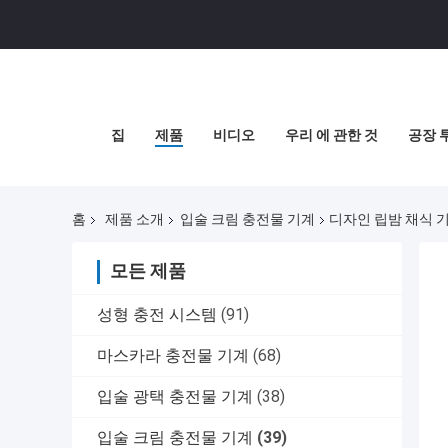
집
제품
비디오
우리 에 관한 것
공장 
홈
제품 소개
입술 크림 충전물 기계
디자인 립밤 채식 
모든 제품
성형 충전 시스템
(91)
마스카라 충전물 기계
(68)
입술 광택 충전물 기계
(38)
입술 크림 충전물 기계
(39)