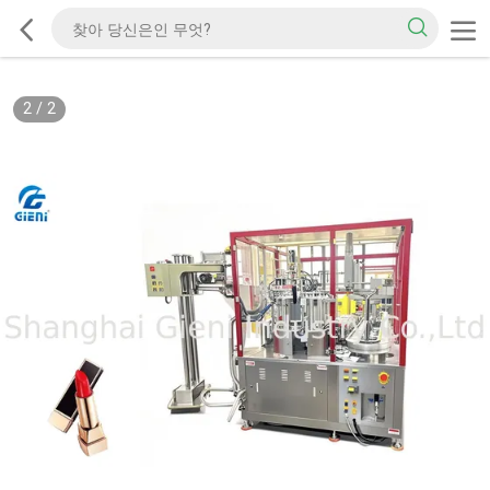
2
/
2