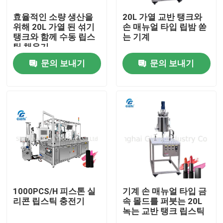
효율적인 소량 생산을
20L 가열 교반 탱크와
위해 20L 가열 된 섞기
손 매뉴얼 타입 립밤 쏟
탱크와 함께 수동 립스
는 기계
틱 채우기
문의 보내기
문의 보내기
집
제품
1000PCS/H 피스톤 실
기계 손 매뉴얼 타입 금
리콘 립스틱 충전기
속 몰드를 퍼붓는 20L
녹는 교반 탱크 립스틱
비디오